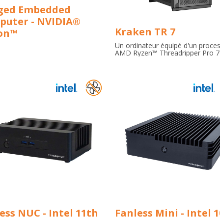
ged Embedded
puter - NVIDIA®
Kraken TR 7
son™
Un ordinateur équipé d'un proce
AMD Ryzen™ Threadripper Pro 
2 ou 4 NVIDIA GPUs, jusqu'à 25
RAM DDR5-4800MHz ECC et d'u
refroidissement par liquide direct
ess NUC - Intel 11th
Fanless Mini - Intel 