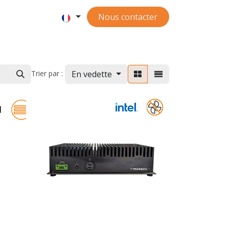
Nous contacter
En vedette
Trier par :