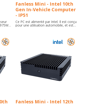
Fanless Mini - Intel 10th
Gen In-Vehicle Computer
- IP51
sseur
Ce PC est alimenté par Intel. Il est conçu
7975WX,
pour une utilisation automobile, et est
6 Go de
résistant aux environnements difficiles et
n
aux vibrations. Il dispose d'un système
.
de contrôle d'allumage intelligent pour
une gestion efficace de l'alimentation,
de multiples ports I/O, et d'un design
robuste et sans ventilateur pour une
fiabilité et un entretien minimal. Idéal
pour la gestion de flotte, les systèmes
de transport et les véhicules de sécurité
publique.
10th
Fanless Mini - Intel 12th