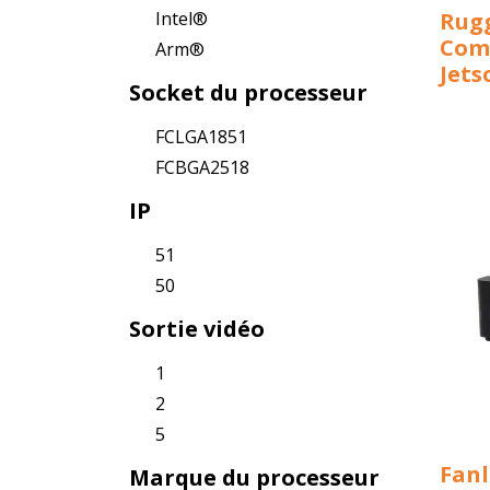
Intel®
Rug
Com
Arm®
Jet
Socket du processeur
FCLGA1851
FCBGA2518
IP
51
50
Sortie vidéo
1
2
5
Fanl
Marque du processeur